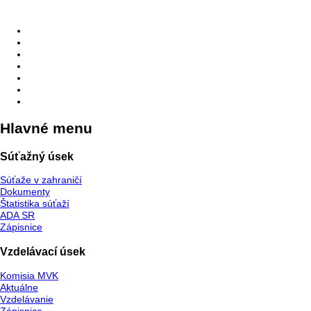
Slovensky
English
Facebook
SZTS
Slovenský
Jazykové
Tanečné
WDSF
mutácie:
federace:
ČSTS
Zväz
ÖTSV
HDSA
Tanečného
AUDSF
DSFP
Športu
Hlavné menu
Súťažný úsek
Súťaže v zahraničí
Dokumenty
Štatistika súťaží
ADA SR
Zápisnice
Vzdelávací úsek
Komisia MVK
Aktuálne
Vzdelávanie
Zápisnice