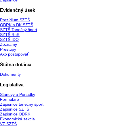
Evidenčný úsek
Prezídium SZTŠ
ODRK a DK SZTŠ
SZTŠ Tanečný šport
SZTŠ RnR
SZTŠ IDO
Zoznamy
Prestupy
Ako postupovať
Štátna dotácia
Dokumenty
Legislatíva
Stanovy a Poriadky
Formuláre
Zápisnice tanečný šport
Zápisnice SZTŠ
Zápisnice ODRK
Ekonomická sekcia
VZ SZTŠ